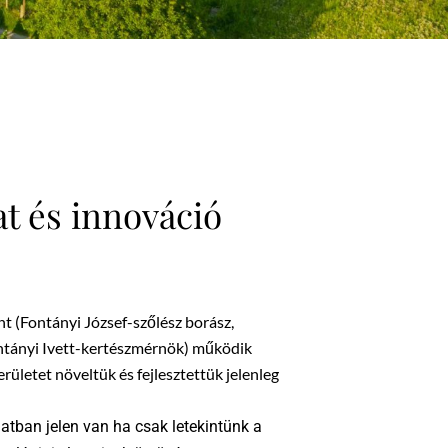
t és innováció
nt (Fontányi József-szőlész borász,
ntányi Ivett-kertészmérnök) működik
rületet növeltük és fejlesztettük jelenleg
atban jelen van ha csak letekintünk a