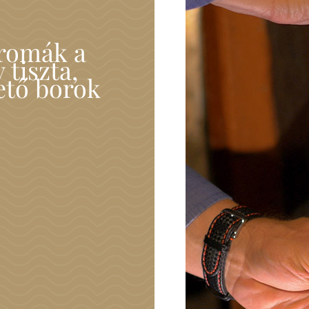
aromák a
tiszta,
ető borok