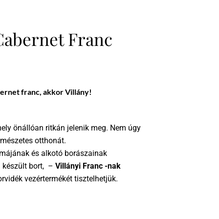
 Cabernet Franc
ernet franc, akkor Villány!
mely önállóan ritkán jelenik meg. Nem úgy
ermészetes otthonát.
ímájának és alkotó borászainak
 készült bort, –
Villányi Franc -nak
rvidék vezértermékét tisztelhetjük.