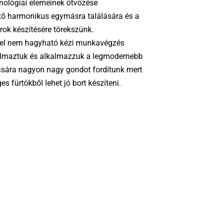
chnológiai elemeinek ötvözése
tő harmonikus egymásra találására és a
rok készítésére törekszünk.
 el nem hagyható kézi munkavégzés
lkalmaztuk és alkalmazzuk a legmodernebb
lására nagyon nagy gondot fordítunk mert
s fürtökből lehet jó bort készíteni.