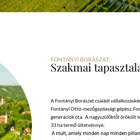
FONTÁNYI BORÁSZAT
Szakmai tapasztala
A Fontányi Borászat családi vállalkozáské
Fontányi Ottó-mezőgazdasági gépész, Fo
generációk óta.
A nagyszülőktől örökölt te
33 ha termő ültetvénnyé.
A múlt, amely minden nap minden pillan