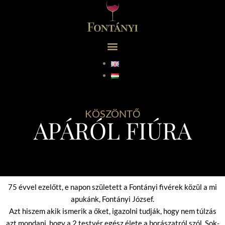
KÖSZÖNTŐ
APÁRÓL FIÚRA
75 évvel ezelőtt, e napon született a Fontányi fivérek közül a mi
apukánk, Fontányi József.
Azt hiszem akik ismerik a őket, igazolni tudják, hogy nem túlzás
azt mondani, hogy a 2 testvér egész élete a borászatról szól. Sok-