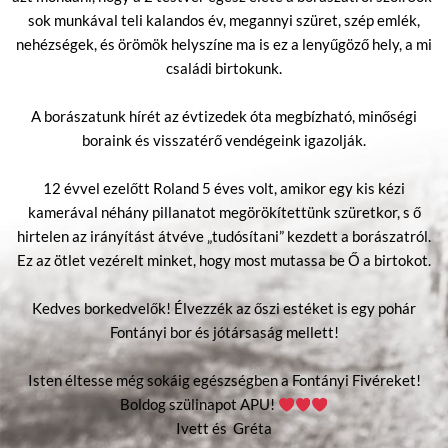
sok munkával teli kalandos év, megannyi szüret, szép emlék,
nehézségek, és örömök helyszíne ma is ez a lenyűgöző hely, a mi
családi birtokunk.
A borászatunk hírét az évtizedek óta megbízható, minőségi
boraink és visszatérő vendégeink igazolják.
12 évvel ezelőtt Roland 5 éves volt, amikor egy kis kézi
kamerával néhány pillanatot megörökítettünk szüretkor, s ő
hirtelen az irányítást átvéve „tudósítani” kezdett a borászatról.
Ez az ötlet vezérelt minket, hogy most mutassa be Ő a birtokot.
Kedves borkedvelők! Élvezzék az őszi estéket is egy pohár
Fontányi bor és jótársaság mellett!
Isten éltesse még sokáig egészségben a Fontányi Fivéreket!
Boldog szülinapot APU!
Ivett és Gréta