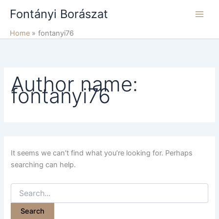
Search
Skip
Fontányi Borászat
for:
to
content
Home
fontanyi76
Author name:
fontanyi76
It seems we can’t find what you’re looking for. Perhaps
searching can help.